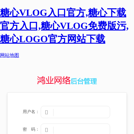
糖心VLOG入口官方,糖心下载
官方入口,糖心VLOG免费版污,
糖心LOGO官方网站下载
网站地图
用户名：

密 码：
