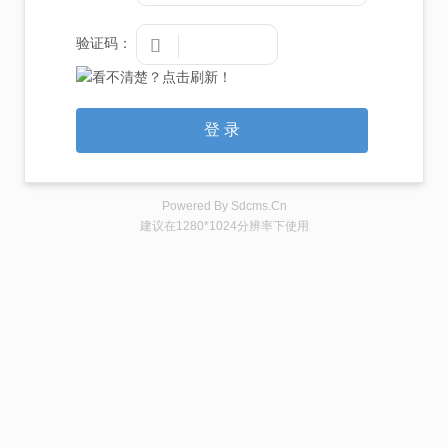
验证码：

Powered By Sdcms.Cn
建议在1280*1024分辨率下使用