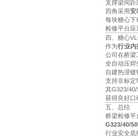
支撑梁间距
四角采用
安
每块糖心下
检修平台应
四、糖心V
作为
行业内
公司在桥梁
全自动压焊
自建热浸镀
支持非标定
其G323/
获得良好口
五、总结
桥梁检修平
G323/40
行业安全底