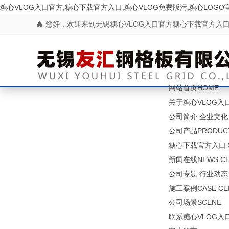
糖心VLOG入口官方,糖心下载官方入口,糖心VLOG免费版污,糖心LOG
您好，欢迎来到无锡糖心VLOG入口官方糖心下载官方入口
网站首页
HOME
关于糖心VLOG入
公司简介
企业文化
公司产品
PRODUC
糖心下载官方入口
新闻在线
NEWS C
公司专题
行业动态
施工案例
CASE C
公司场景
SCENE
联系糖心VLOG入