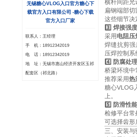
横杆间距允
无锡糖心VLOG入口官方糖心下
扁钢端部切
载官方入口有限公司 -糖心下载
这些细节决
官方入口厂家
3️⃣ 焊接强
采用
电阻压
联系人：王经理
焊缝抗剪强
手 机：18912342019
压焊控制系
电 话：18912342019
4️⃣ 防腐处理
地 址：无锡市惠山经济开发区玉祁
桥梁环境中
配套区（祁北路）
推荐采用
热
糖心VLO
上。
5️⃣ 防滑性
检修平台常
可选择齿形
三、安装与