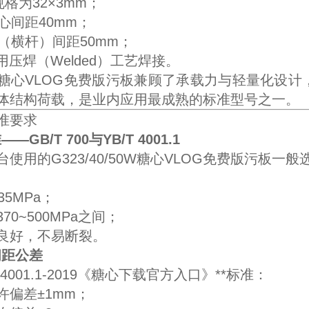
格为32×3mm；
心间距40mm；
（横杆）间距50mm；
压焊（Welded）工艺焊接。
糖心VLOG免费版污板兼顾了承载力与轻量化设
体结构荷载，是业内应用最成熟的标准型号之一。
准要求
——GB/T 700与YB/T 4001.1
使用的G323/40/50W糖心VLOG免费版污板一般
35MPa；
70~500MPa之间；
良好，不易断裂。
与间距公差
T 4001.1-2019《糖心下载官方入口》**标准：
许偏差±1mm；