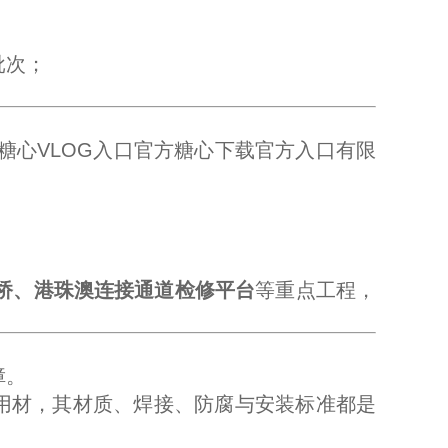
批次；
。
糖心VLOG入口官方糖心下载官方入口有限
桥、港珠澳连接通道检修平台
等重点工程，
障。
用材，其材质、焊接、防腐与安装标准都是