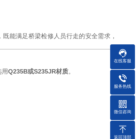
计，既能满足桥梁检修人员行走的安全需求，
在线客服
选用
Q235B或S235JR材质
。
服务热线
微信咨询
返回顶部