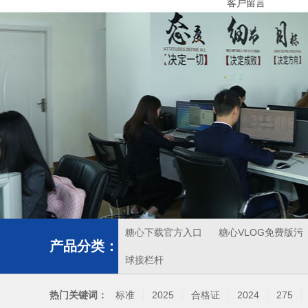
客户留言
糖心下载官方入口
糖心VLOG免费版污
产品分类：
球接栏杆
热门关键词：
标准
2025
合格证
2024
275