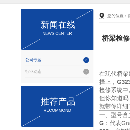
您的位置：
新闻在线
NEWS CENTER
桥梁检修
公司专题
行业动态
在现代桥梁
择上，
G32
检修系统中
但你知道吗
推荐产品
就带你详细
RECOMMOND
一、型号含
G
：代表Gr