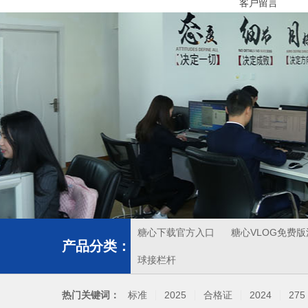
客户留言
糖心下载官方入口
糖心VLOG免费版
产品分类：
球接栏杆
热门关键词：
标准
2025
合格证
2024
275