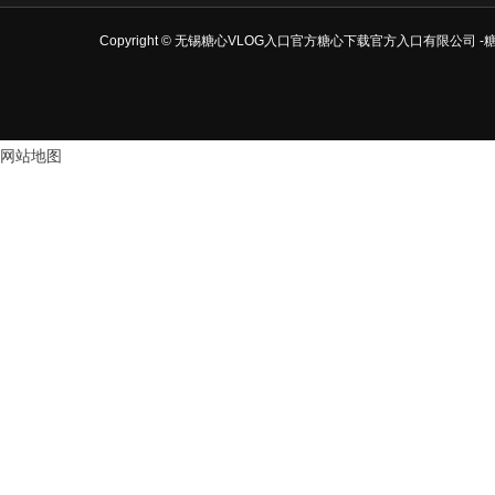
Copyright © 无锡糖心VLOG入口官方糖心下载官方入口有
网站地图