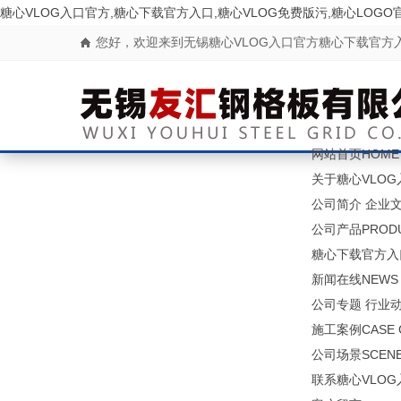
糖心VLOG入口官方,糖心下载官方入口,糖心VLOG免费版污,糖心LOG
您好，欢迎来到无锡糖心VLOG入口官方糖心下载官方
网站首页
HOME
关于糖心VLO
公司简介
企业
公司产品
PROD
糖心下载官方入
新闻在线
NEWS
公司专题
行业
施工案例
CASE
公司场景
SCEN
联系糖心VLO