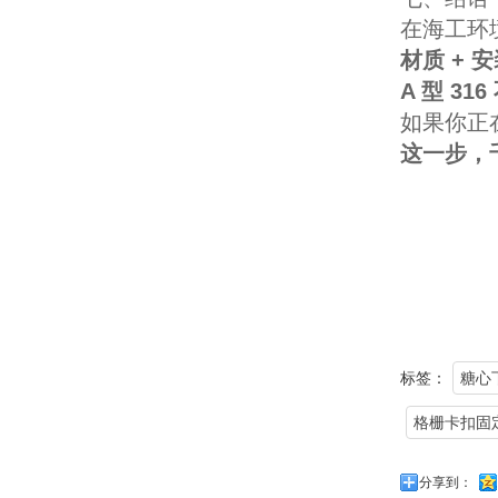
在海工环
材质 + 
A 型 31
如果你正
这一步，
标签：
糖心
格栅卡扣固
分享到：